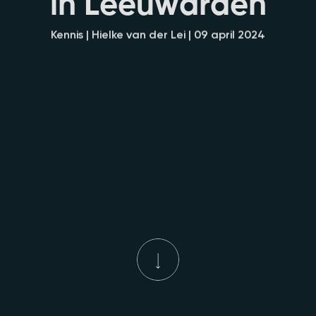
i
n
L
e
e
u
w
a
r
d
e
n
Kennis | Hielke van der Lei | 09 april 2024