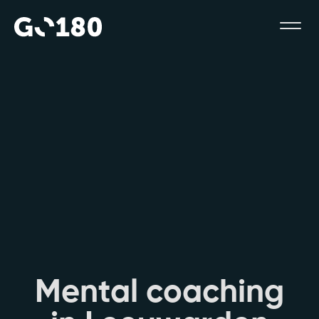
M
e
n
t
a
l
c
o
a
c
h
i
n
g