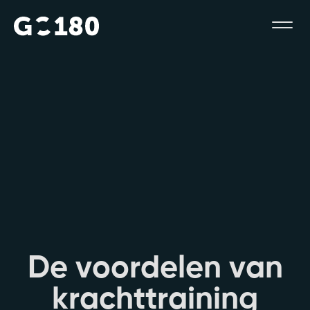
D
e
v
o
o
r
d
e
l
e
n
v
a
n
k
r
a
c
h
t
t
r
a
i
n
i
n
g