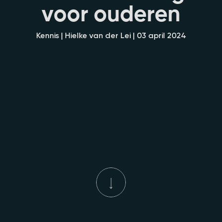
v
o
o
r
o
u
d
e
r
e
n
Kennis | Hielke van der Lei | 03 april 2024