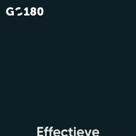
E
f
f
e
c
t
i
e
v
e