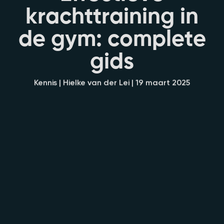
k
r
a
c
h
t
t
r
a
i
n
i
n
g
i
n
d
e
g
y
m
:
c
o
m
p
l
e
t
e
g
i
d
s
Kennis | Hielke van der Lei | 19 maart 2025