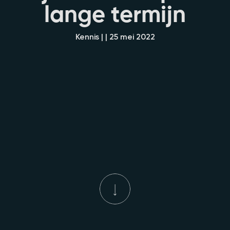
l
a
n
g
e
t
e
r
m
i
j
n
Kennis | | 25 mei 2022