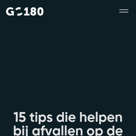
1
5
t
i
p
s
d
i
e
h
e
l
p
e
n
b
i
j
a
f
v
a
l
l
e
n
o
p
d
e